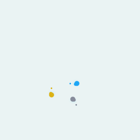
+ Deportes
PL Cardenales quedó fuera
de la Serie Mundial de
Pequeñas Ligas
Alineación Online
1K Vistas
+ Deportes
Campeonato Nacional Sub 6